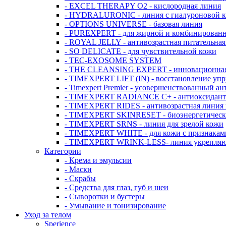
- EXCEL THERAPY O2 - кислородная линия
- HYDRALURONIC - линия с гиалуроновой к
- OPTIONS UNIVERSE - базовая линия
- PUREXPERT - для жирной и комбинирован
- ROYAL JELLY - антивозрастная питательная
- SO DELICATE - для чувствительной кожи
- TEC-EXOSOME SYSTEM
- THE CLEANSING EXPERT - инновационная 
- TIMEXPERT LIFT (IN) - восстановление упр
- Timexpert Premier - усовершенствованный а
- TIMEXPERT RADIANCE С+ - антиоксидант
- TIMEXPERT RIDES - антивозрастная линия
- TIMEXPERT SKINRESET - биoэнергетическа
- TIMEXPERT SRNS - линия для зрелой кожи
- TIMEXPERT WHITE - для кожи с признакам
- TIMEXPERT WRINK-LESS- линия укрепляю
Категории
- Крема и эмульсии
- Маски
- Скрабы
- Средства для глаз, губ и шеи
- Сыворотки и бустеры
- Умывание и тонизирование
Уход за телом
Sperience