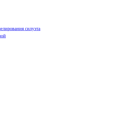
делирования силуэта
ной