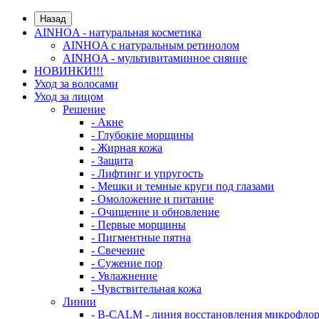
Назад
AINHOA - натуральная косметика
AINHOA с натуральным ретинолом
AINHOA - мультивитаминное сияние
НОВИНКИ!!!
Уход за волосами
Уход за лицом
Решение
- Акне
- Глубокие морщины
- Жирная кожа
- Защита
- Лифтинг и упругость
- Мешки и темные круги под глазами
- Омоложение и питание
- Очищение и обновление
- Первые морщины
- Пигментные пятна
- Свечение
- Сужение пор
- Увлажнение
- Чувствительная кожа
Линии
- B-CALM - линия восстановления микрофло