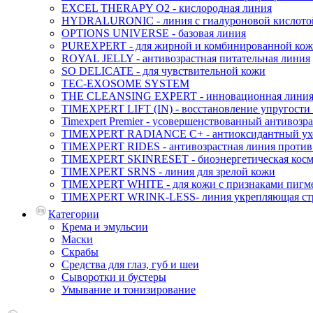
EXCEL THERAPY O2 - кислородная линия
HYDRALURONIC - линия с гиалуроновой кислото
OPTIONS UNIVERSE - базовая линия
PUREXPERT - для жирной и комбинированной ко
ROYAL JELLY - антивозрастная питательная линия
SO DELICATE - для чувствительной кожи
TEC-EXOSOME SYSTEM
THE CLEANSING EXPERT - инновационная линия 
TIMEXPERT LIFT (IN) - восстановление упругости 
Timexpert Premier - усовершенствованный антивозр
TIMEXPERT RADIANCE С+ - антиоксидантный ух
TIMEXPERT RIDES - антивозрастная линия проти
TIMEXPERT SKINRESET - биoэнергетическая косм
TIMEXPERT SRNS - линия для зрелой кожи
TIMEXPERT WHITE - для кожи с признаками пигм
TIMEXPERT WRINK-LESS- линия укрепляющая стр
Категории
Крема и эмульсии
Маски
Скрабы
Средства для глаз, губ и шеи
Сыворотки и бустеры
Умывание и тонизирование