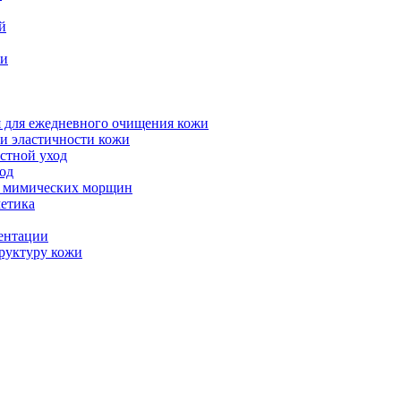
й
жи
для ежедневного очищения кожи
и эластичности кожи
астной уход
од
в мимических морщин
етика
ентации
уктуру кожи