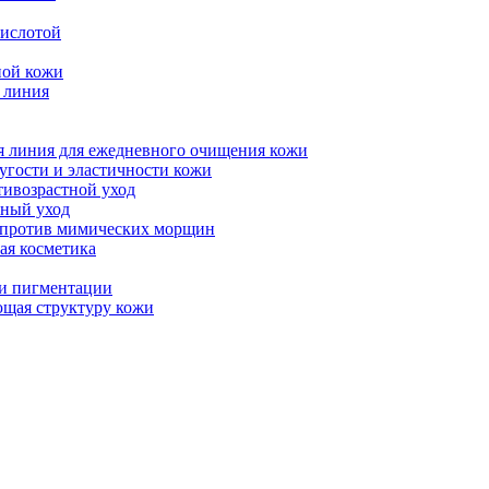
ислотой
ной кожи
 линия
линия для ежедневного очищения кожи
угости и эластичности кожи
нтивозрастной уход
ный уход
 против мимических морщин
я косметика
и пигментации
щая структуру кожи