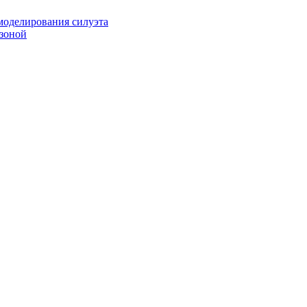
 моделирования силуэта
 зоной