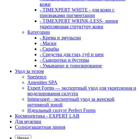
кожи
- TIMEXPERT WHITE - для кожи с
признаками пигментации
- TIMEXPERT WRINK-LESS- линия
укрепляющая структуру кожи
Категории
- Крема и эмульсии
- Маски
- Скрабы
- Средства для глаз, губ и шеи
- Сыворотки и бустеры
- Умывание и тонизирование
Уход за телом
Sperience
Amenities SPA
Expert Forms — экспертный уход для укрепления и
моделирования силуэта
Intimexpert - экспертный уход за женской
интимной зоной
Идеальный силуэт Perfect Forms
Космецевтика - EXPERT LAB
Для мужчин
Солнцезащитная линия
Назад