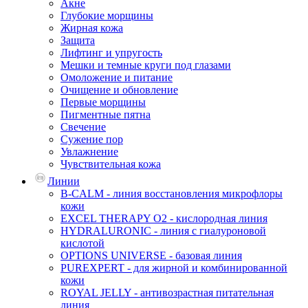
Акне
Глубокие морщины
Жирная кожа
Защита
Лифтинг и упругость
Мешки и темные круги под глазами
Омоложение и питание
Очищение и обновление
Первые морщины
Пигментные пятна
Свечение
Сужение пор
Увлажнение
Чувствительная кожа
Линии
B-CALM - линия восстановления микрофлоры
кожи
EXCEL THERAPY O2 - кислородная линия
HYDRALURONIC - линия с гиалуроновой
кислотой
OPTIONS UNIVERSE - базовая линия
PUREXPERT - для жирной и комбинированной
кожи
ROYAL JELLY - антивозрастная питательная
линия