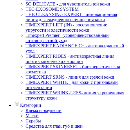
SO DELICATE - для чувствительной кожи
TEC-EXOSOME SYSTEM
THE CLEANSING EXPERT - инновационная
линия для ежедневного очищения кожи
TIMEXPERT LIFT (IN) - восстановление
упругости и эластичности кожи
Timexpert Premier - усовершенствованный
антивозрастной уход
TIMEXPERT RADIANCE С+ - антиоксидантный
уход
TIMEXPERT RIDES - антивозрастная линия
против мимических морщин
TIMEXPERT SKINRESET - биoэнергетическая
косметика
TIMEXPERT SRNS - линия для зрелой кожи
TIMEXPERT WHITE - для кожи с признаками
пигментации
TIMEXPERT WRINK-LESS- линия укрепляющая
структуру кожи
Категории
Крема и эмульсии
Маски
Скрабы
Средства для глаз, губ и шеи