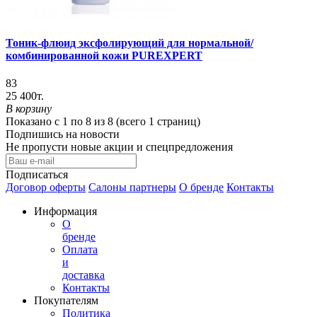
Тоник-флюид эксфолирующий для нормальной/
комбинированной кожи PUREXPERT
83
25 400т.
В корзину
Показано с 1 по 8 из 8 (всего 1 страниц)
Подпишись на новости
Не пропусти новые акции и спецпредложения
Подписаться
Договор оферты
Салоны партнеры
О бренде
Контакты
Информация
О
бренде
Оплата
и
доставка
Контакты
Покупателям
Политика