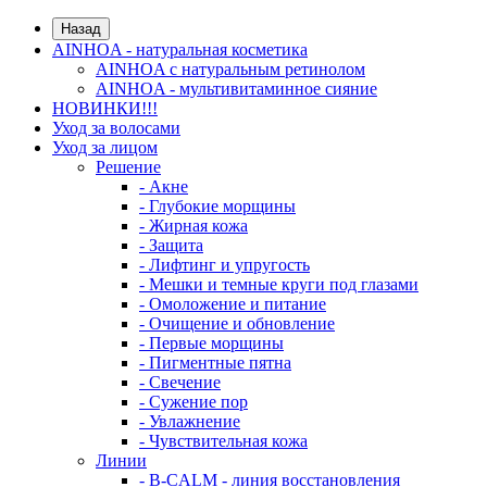
Назад
AINHOA - натуральная косметика
AINHOA с натуральным ретинолом
AINHOA - мультивитаминное сияние
НОВИНКИ!!!
Уход за волосами
Уход за лицом
Решение
- Акне
- Глубокие морщины
- Жирная кожа
- Защита
- Лифтинг и упругость
- Мешки и темные круги под глазами
- Омоложение и питание
- Очищение и обновление
- Первые морщины
- Пигментные пятна
- Свечение
- Сужение пор
- Увлажнение
- Чувствительная кожа
Линии
- B-CALM - линия восстановления