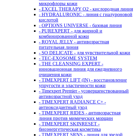
микрофлоры кожи
- EXCEL THERAPY O2 - кислородная линия
- HYDRALURONIC - линия с гиалуроновой
кислотой
- OPTIONS UNIVERSE - базовая линия
- PUREXPERT - для жирной и
комбинированной кожи
- ROYAL JELLY - антивозрастная
питательная линия
- SO DELICATE - для чувствительной кожи
- TEC-EXOSOME SYSTEM
- THE CLEANSING EXPERT -
инновационная линия для ежедневного
очищения кожи
- TIMEXPERT LIFT (IN) - восстановление
упругости и эластичности кожи
- Timexpert Premier - усовершенствованный
антивозрастной уход
- TIMEXPERT RADIANCE С+ -
антиоксидантный уход
- TIMEXPERT RIDES - антивозрастная
линия против мимических морщин
- TIMEXPERT SKINRESET -
биoэнергетическая косметика
- TIMEXPERT SRNS - линия для зрелой