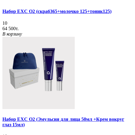
Набор EXC O2 (скраб365+молочко 125+тоник125)
10
64 500т.
В корзину
Набор EXC O2 (Эмульсия для лица 50мл +Крем вокруг
глаз 15мл)