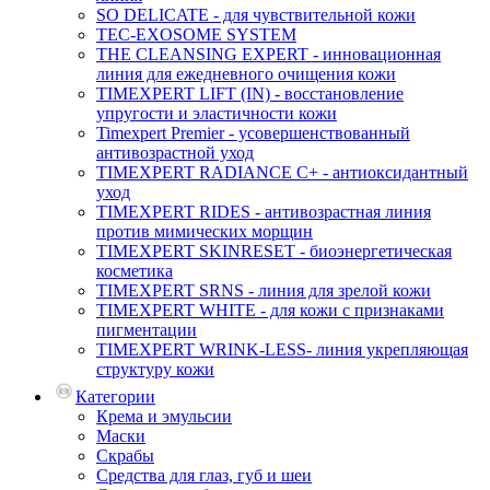
SO DELICATE - для чувствительной кожи
TEC-EXOSOME SYSTEM
THE CLEANSING EXPERT - инновационная
линия для ежедневного очищения кожи
TIMEXPERT LIFT (IN) - восстановление
упругости и эластичности кожи
Timexpert Premier - усовершенствованный
антивозрастной уход
TIMEXPERT RADIANCE С+ - антиоксидантный
уход
TIMEXPERT RIDES - антивозрастная линия
против мимических морщин
TIMEXPERT SKINRESET - биoэнергетическая
косметика
TIMEXPERT SRNS - линия для зрелой кожи
TIMEXPERT WHITE - для кожи с признаками
пигментации
TIMEXPERT WRINK-LESS- линия укрепляющая
структуру кожи
Категории
Крема и эмульсии
Маски
Скрабы
Средства для глаз, губ и шеи