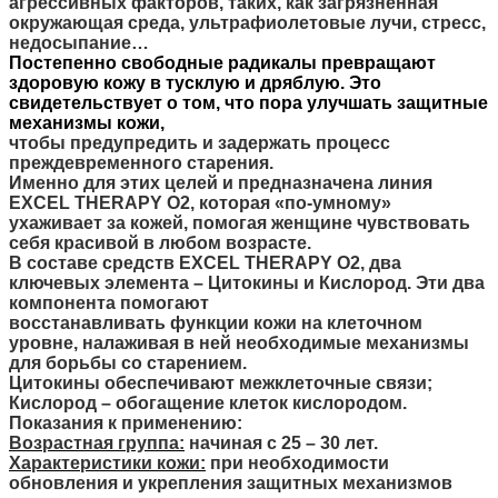
агрессивных факторов, таких, как загрязнённая
окружающая среда,
ультрафиолетовые
лучи
,
стресс
,
недосыпание…
Постепенно
свободные
радикалы
превращают
здоровую
кожу
в
тусклую
и
д
ряблую. Это
свидетельствует о том, что пора улучшать защитные
механизмы кожи,
чтобы предупредить и задержать процесс
преждевременного старения.
Именно для этих целей и предназначена линия
EXCEL THERAPY O2, которая «по-умному»
ухаживает за кожей, помогая женщине чувствовать
себя красивой в любом возрасте.
В составе средств EXCEL THERAPY O2, два
ключевых элемента – Цитокины и Кислород. Эти два
компонента помогают
восстанавливать функции кожи на клеточном
уровне, налаживая в ней необходимые механизмы
для борьбы со старением.
Цитокины обеспечивают межклеточные связи;
Кислород – обогащение клеток кислородом.
Показания к применению:
Возрастная группа:
начиная
с
25
–
30
лет
.
Характеристики кожи:
при
необходимости
обновления
и
укрепления
защитных
механизмов