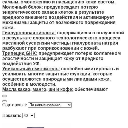
самым, омоложению и насыщению кожи светом.
Молочный белок:
предупреждает
потерю
энергетического
запаса
клеток
в
результате
вредного
внешнего
воздействия
и
активизирует
механизмы
защиты
от возможного повреждения
кожи.
Гиалуроновая кислота:
содержащиеся
в
полученной
в
результате
сложного
технологического
процесса
масляной
суспензии
частицы
гиалуроната
натрия
разбухают
при
соприкосновении
с
кожей
.
Трипецид GHK:
предупреждает
потерю
коллаген
ом
эластичности и защищает кожу от вредного
воздействия УФ.
Уникальный смягчитель:
способен
имитировать
и
усиливать
многие
защитные
функции
,
которые
осуществляются
природными
липидами
кожи
,
особенно
в
молодости
.
Масла какао, манго, ши и кофе:
обеспечивают
Сортировка:
Показать: