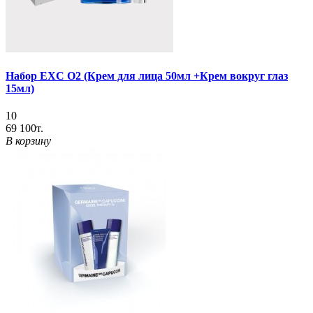
Набор EXC O2 (Крем для лица 50мл +Крем вокруг глаз
15мл)
10
69 100т.
В корзину