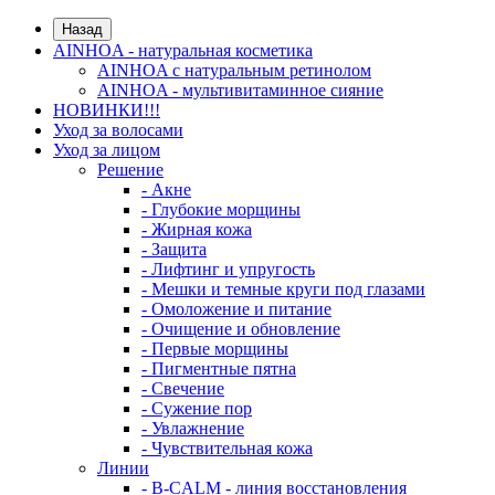
Назад
AINHOA - натуральная косметика
AINHOA с натуральным ретинолом
AINHOA - мультивитаминное сияние
НОВИНКИ!!!
Уход за волосами
Уход за лицом
Решение
- Акне
- Глубокие морщины
- Жирная кожа
- Защита
- Лифтинг и упругость
- Мешки и темные круги под глазами
- Омоложение и питание
- Очищение и обновление
- Первые морщины
- Пигментные пятна
- Свечение
- Сужение пор
- Увлажнение
- Чувствительная кожа
Линии
- B-CALM - линия восстановления