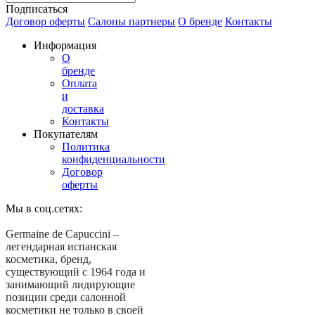
Подписаться
Договор оферты
Салоны партнеры
О бренде
Контакты
Информация
О
бренде
Оплата
и
доставка
Контакты
Покупателям
Политика
конфиденциальности
Договор
оферты
Мы в соц.сетях:
Germaine de Capuccini –
легендарная испанская
косметика, бренд,
существующий с 1964 года и
занимающий лидирующие
позиции среди салонной
косметики не только в своей