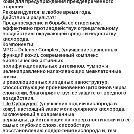
кожи
для
предупреждения преждевременного
старения.
Рекомендуется:
в
любое
время
года
.
Действие и результат:
Предупреждение и борьба со старением,
эффективно противодействуя отрицательному
воздействию окружающей среды и недостатку
кислорода.
Компоненты:
MPC – Defense Complex
; (улучшение жизненных
функций кожи), современный комплекс
биологических активных
полифункциональных цитокинов, «умно» и
целенаправленно налаживающих межклеточные
связи,
и революционных липидных наноструктур,
способствующие проникновению цитокинов через
слои кожи, благоприятствуя ее защите от вредного
воздействия.
Life Cytoxygen:
(
улучшение
подачи
кислорода
в
кожу
),
настоящий
запас
молекулярного
кислорода
,
заключенный
в
современные
церамиды
,
действующие
на
поверхности
кожи
и
в
ее
самых
глубоких слоях, способствуя
восстановлению содержания кислорода и, тем