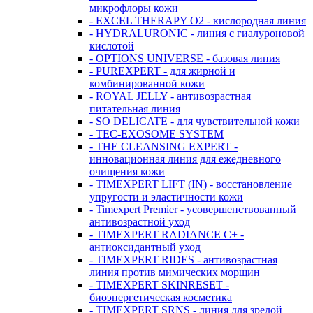
микрофлоры кожи
- EXCEL THERAPY O2 - кислородная линия
- HYDRALURONIC - линия с гиалуроновой
кислотой
- OPTIONS UNIVERSE - базовая линия
- PUREXPERT - для жирной и
комбинированной кожи
- ROYAL JELLY - антивозрастная
питательная линия
- SO DELICATE - для чувствительной кожи
- TEC-EXOSOME SYSTEM
- THE CLEANSING EXPERT -
инновационная линия для ежедневного
очищения кожи
- TIMEXPERT LIFT (IN) - восстановление
упругости и эластичности кожи
- Timexpert Premier - усовершенствованный
антивозрастной уход
- TIMEXPERT RADIANCE С+ -
антиоксидантный уход
- TIMEXPERT RIDES - антивозрастная
линия против мимических морщин
- TIMEXPERT SKINRESET -
биoэнергетическая косметика
- TIMEXPERT SRNS - линия для зрелой