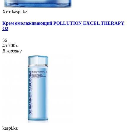
Хит
kaspi.kz
Крем омолаживающий POLLUTION EXCEL THERAPY
O2
56
45 700т.
В корзину
kaspi.kz