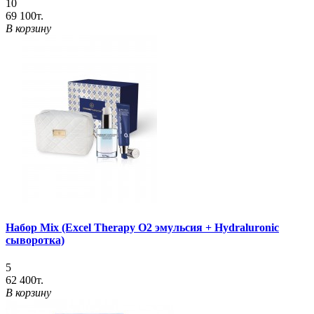
10
69 100т.
В корзину
Набор Mix (Excel Therapy O2 эмульсия + Hydraluronic
сыворотка)
5
62 400т.
В корзину