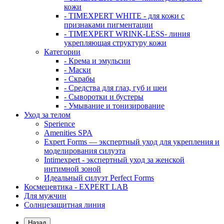
кожи
- TIMEXPERT WHITE - для кожи с
признаками пигментации
- TIMEXPERT WRINK-LESS- линия
укрепляющая структуру кожи
Категории
- Крема и эмульсии
- Маски
- Скрабы
- Средства для глаз, губ и шеи
- Сыворотки и бустеры
- Умывание и тонизирование
Уход за телом
Sperience
Amenities SPA
Expert Forms — экспертный уход для укрепления и
моделирования силуэта
Intimexpert - экспертный уход за женской
интимной зоной
Идеальный силуэт Perfect Forms
Космецевтика - EXPERT LAB
Для мужчин
Солнцезащитная линия
Назад