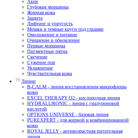
Акне
Глубокие морщины
Жирная кожа
Защита
Лифтинг и упругость
Мешки и темные круги под глазами
Омоложение и питание
Очищение и обновление
Первые морщины
Пигментные пятна
Свечение
Сужение пор
Увлажнение
Чувствительная кожа
Линии
B-CALM - линия восстановления микрофлоры
кожи
EXCEL THERAPY O2 - кислородная линия
HYDRALURONIC - линия с гиалуроновой
кислотой
OPTIONS UNIVERSE - базовая линия
PUREXPERT - для жирной и комбинированной
кожи
ROYAL JELLY - антивозрастная питательная
линия