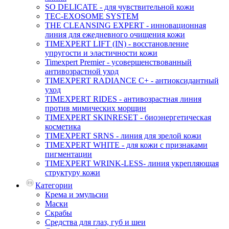
SO DELICATE - для чувствительной кожи
TEC-EXOSOME SYSTEM
THE CLEANSING EXPERT - инновационная
линия для ежедневного очищения кожи
TIMEXPERT LIFT (IN) - восстановление
упругости и эластичности кожи
Timexpert Premier - усовершенствованный
антивозрастной уход
TIMEXPERT RADIANCE С+ - антиоксидантный
уход
TIMEXPERT RIDES - антивозрастная линия
против мимических морщин
TIMEXPERT SKINRESET - биoэнергетическая
косметика
TIMEXPERT SRNS - линия для зрелой кожи
TIMEXPERT WHITE - для кожи с признаками
пигментации
TIMEXPERT WRINK-LESS- линия укрепляющая
структуру кожи
Категории
Крема и эмульсии
Маски
Скрабы
Средства для глаз, губ и шеи