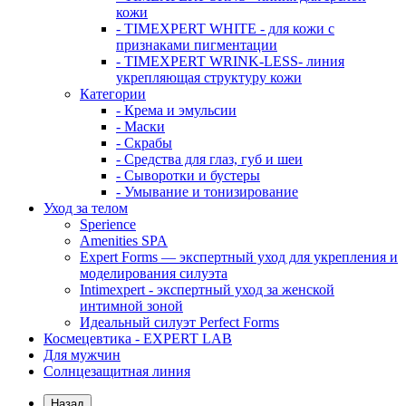
кожи
- TIMEXPERT WHITE - для кожи с
признаками пигментации
- TIMEXPERT WRINK-LESS- линия
укрепляющая структуру кожи
Категории
- Крема и эмульсии
- Маски
- Скрабы
- Средства для глаз, губ и шеи
- Сыворотки и бустеры
- Умывание и тонизирование
Уход за телом
Sperience
Amenities SPA
Expert Forms — экспертный уход для укрепления и
моделирования силуэта
Intimexpert - экспертный уход за женской
интимной зоной
Идеальный силуэт Perfect Forms
Космецевтика - EXPERT LAB
Для мужчин
Солнцезащитная линия
Назад