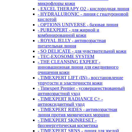
микрофлоры кожи
- EXCEL THERAPY O2 - кислородная линия
- HYDRALURONIC - линия с гиалуроновой
кислотой
- OPTIONS UNIVERSE - базовая линия
- PUREXPERT - для жирной и
комбинированной кожи
- ROYAL JELLY - антивозрастная
питательная линия
- SO DELICATE - для чувствительной кожи
- TEC-EXOSOME SYSTEM
- THE CLEANSING EXPERT -
инновационная линия для ежедневного
очищения кожи
- TIMEXPERT LIFT (IN) - восстановление
упругости и эластичности кожи
- Timexpert Premier - усовершенствованный
антивозрастной уход
- TIMEXPERT RADIANCE С+ -
антиоксидантный уход
- TIMEXPERT RIDES - антивозрастная
линия против мимических морщин
- TIMEXPERT SKINRESET -
биoэнергетическая косметика
- TIMEXPERT SRNS - линия для зрелой