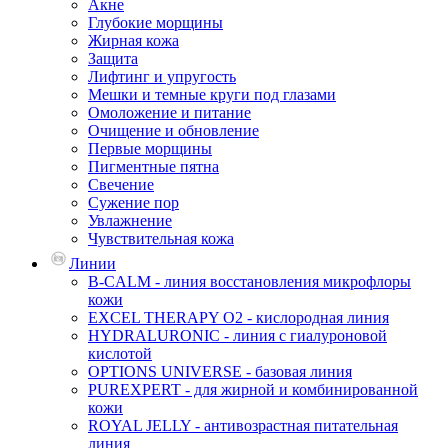
Акне
Глубокие морщины
Жирная кожа
Защита
Лифтинг и упругость
Мешки и темные круги под глазами
Омоложение и питание
Очищение и обновление
Первые морщины
Пигментные пятна
Свечение
Сужение пор
Увлажнение
Чувствительная кожа
Линии
B-CALM - линия восстановления микрофлоры
кожи
EXCEL THERAPY O2 - кислородная линия
HYDRALURONIC - линия с гиалуроновой
кислотой
OPTIONS UNIVERSE - базовая линия
PUREXPERT - для жирной и комбинированной
кожи
ROYAL JELLY - антивозрастная питательная
линия