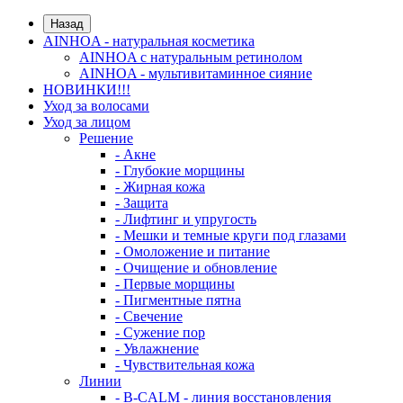
Назад
AINHOA - натуральная косметика
AINHOA с натуральным ретинолом
AINHOA - мультивитаминное сияние
НОВИНКИ!!!
Уход за волосами
Уход за лицом
Решение
- Акне
- Глубокие морщины
- Жирная кожа
- Защита
- Лифтинг и упругость
- Мешки и темные круги под глазами
- Омоложение и питание
- Очищение и обновление
- Первые морщины
- Пигментные пятна
- Свечение
- Сужение пор
- Увлажнение
- Чувствительная кожа
Линии
- B-CALM - линия восстановления