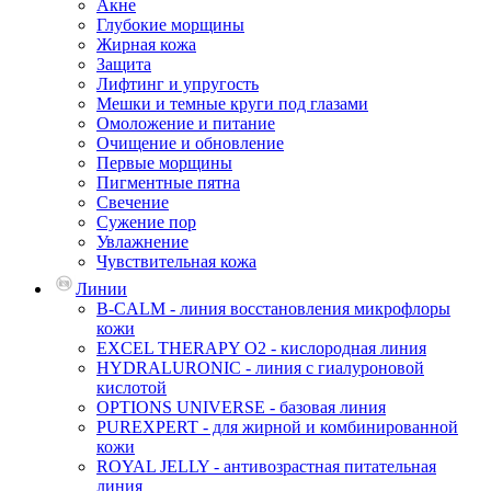
Акне
Глубокие морщины
Жирная кожа
Защита
Лифтинг и упругость
Мешки и темные круги под глазами
Омоложение и питание
Очищение и обновление
Первые морщины
Пигментные пятна
Свечение
Сужение пор
Увлажнение
Чувствительная кожа
Линии
B-CALM - линия восстановления микрофлоры
кожи
EXCEL THERAPY O2 - кислородная линия
HYDRALURONIC - линия с гиалуроновой
кислотой
OPTIONS UNIVERSE - базовая линия
PUREXPERT - для жирной и комбинированной
кожи
ROYAL JELLY - антивозрастная питательная
линия