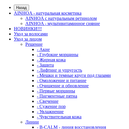
Назад
AINHOA - натуральная косметика
AINHOA с натуральным ретинолом
AINHOA - мультивитаминное сияние
НОВИНКИ!!!
Уход за волосами
Уход за лицом
Решение
- Акне
- Глубокие морщины
- Жирная кожа
- Защита
- Лифтинг и упругость
- Мешки и темные круги под глазами
- Омоложение и питание
- Очищение и обновление
- Первые морщины
- Пигментные пятна
- Свечение
- Сужение пор
- Увлажнение
- Чувствительная кожа
Линии
- B-CALM - линия восстановления