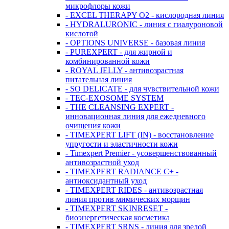
микрофлоры кожи
- EXCEL THERAPY O2 - кислородная линия
- HYDRALURONIC - линия с гиалуроновой
кислотой
- OPTIONS UNIVERSE - базовая линия
- PUREXPERT - для жирной и
комбинированной кожи
- ROYAL JELLY - антивозрастная
питательная линия
- SO DELICATE - для чувствительной кожи
- TEC-EXOSOME SYSTEM
- THE CLEANSING EXPERT -
инновационная линия для ежедневного
очищения кожи
- TIMEXPERT LIFT (IN) - восстановление
упругости и эластичности кожи
- Timexpert Premier - усовершенствованный
антивозрастной уход
- TIMEXPERT RADIANCE С+ -
антиоксидантный уход
- TIMEXPERT RIDES - антивозрастная
линия против мимических морщин
- TIMEXPERT SKINRESET -
биoэнергетическая косметика
- TIMEXPERT SRNS - линия для зрелой