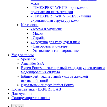
кожи
- TIMEXPERT WHITE - для кожи с
признаками пигментации
- TIMEXPERT WRINK-LESS- линия
укрепляющая структуру кожи
Категории
- Крема и эмульсии
- Маски
- Скрабы
- Средства для глаз, губ и шеи
- Сыворотки и бустеры
- Умывание и тонизирование
Уход за телом
Sperience
Amenities SPA
Expert Forms — экспертный уход для укрепления и
моделирования силуэта
Intimexpert - экспертный уход за женской
интимной зоной
Идеальный силуэт Perfect Forms
Космецевтика - EXPERT LAB
Для мужчин
Солнцезащитная линия
Назад