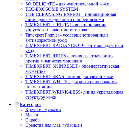
SO DELICATE - для чувствительной кожи
TEC-EXOSOME SYSTEM
THE CLEANSING EXPERT - инновационная
линия для ежедневного очищения кожи
TIMEXPERT LIFT (IN) - восстановление
упругости и эластичности кожи
Timexpert Premier - усовершенствованный
антивозрастной уход
TIMEXPERT RADIANCE С+ - антиоксидантный
уход
TIMEXPERT RIDES - антивозрастная линия
против мимических морщин
TIMEXPERT SKINRESET - биoэнергетическая
косметика
TIMEXPERT SRNS - линия для зрелой кожи
TIMEXPERT WHITE - для кожи с признаками
пигментации
TIMEXPERT WRINK-LESS- линия укрепляющая
структуру кожи
Категории
Крема и эмульсии
Маски
Скрабы
Средства для глаз, губ и шеи