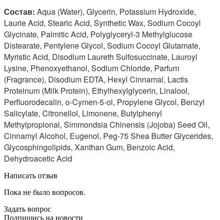
Состав:
Aqua (Water), Glycerin, Potassium Hydroxide,
Laurie Acid, Stearic Acid, Synthetic Wax, Sodium Cocoyl
Glycinate, Palmitic Acid, Polyglyceryl-3 Methylglucose
Distearate, Pentylene Glycol, Sodium Cocoyl Glutamate,
Myristic Acid, Disodium Laureth Sulfosuccinate, Lauroyl
Lysine, Phenoxyethanol, Sodium Chloride, Parfum
(Fragrance), Disodium EDTA, Hexyl Cinnamal, Lactis
Proteinum (Milk Protein), Ethylhexylglycerin, Linalool,
Perfluorodecalin, o-Cymen-5-ol, Propylene Glycol, Benzyl
Salicylate, Citronellol, Limonene, Butylphenyl
Methylpropional, Simmondsia Chinensis (Jojoba) Seed Oil,
Cinnamyl Alcohol, Eugenol, Peg-75 Shea Butter Glycerides,
Glycosphingolipids, Xanthan Gum, Benzoic Acid,
Dehydroacetic Acid
Написать отзыв
Пока не было вопросов.
Задать вопрос
Подпишись на новости