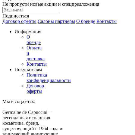
Не пропусти новые акции и спецпредложения
Подписаться
Договор оферты
Салоны партнеры
О бренде
Контакты
Информация
О
бренде
Оплата
и
доставка
Контакты
Покупателям
Политика
конфиденциальности
Договор
оферты
Мы в соц.сетях:
Germaine de Capuccini –
легендарная испанская
косметика, бренд,
существующий с 1964 года и
занимающий лидирующие